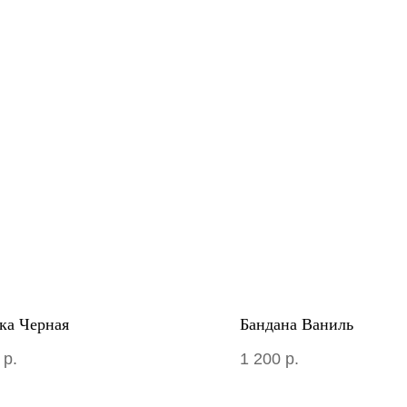
ка Черная
Бандана Ваниль
р.
1 200
р.