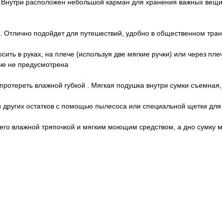
. Внутри расположен небольшой карман для хранения важных вещич
о. Отлично подойдет для путешествий, удобно в общественном тран
ить в руках, на плече (используя две мягкие ручки) или через п
че не предусмотрена
о протереть влажной губкой . Мягкая подушка внутри сумки съемная
и других остатков с помощью пылесоса или специальной щетки для
е его влажной тряпочкой и мягким моющим средством, а дно сумку