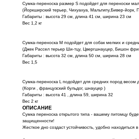
Сумка-переноска размер S подойдет для переноски мален
(Йоркширский терьер, Чихуахуа, Мальтипу,Бивер-йорк, 
Габариты : высота 29 см, длина 41 см, ширина 23 см
Вес 1,2 кг
Сумка-переноска М подойдет для собак мелких и средних
(Джек Рассел терьер Ши-тцу, Цвергшнауцер, Бишон фриз
Габариты : высота 32 см, длина 50 см, ширина 28 см
Вес 1,5
Сумка-переноска L подойдет для средних пород весом д
(Корги , французский бульдог, шнауцер )
Габариты : высота 41 , длина 59, ширина 32
Вес 2 кг
ОПИСАНИЕ
Сумка переноска открытого типа - вашему питомцу буде
защищенности!
Жесткое дно создаст устойчивость, удобно находиться 