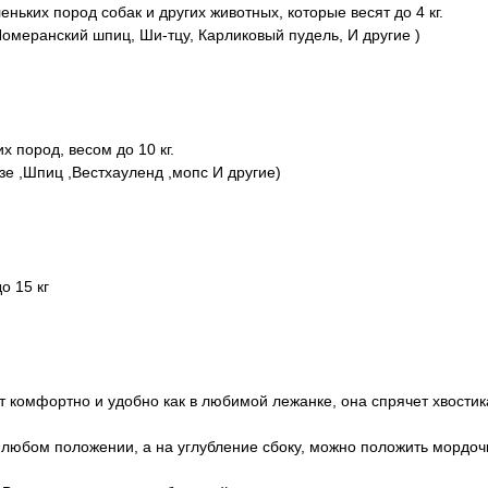
ьких пород собак и других животных, которые весят до 4 кг.
Померанский шпиц, Ши-тцу, Карликовый пудель, И другие )
 пород, весом до 10 кг.
е ,Шпиц ,Вестхауленд ,мопс И другие)
о 15 кг
т комфортно и удобно как в любимой лежанке, она спрячет хвостик
в любом положении, а на углубление сбоку, можно положить мордоч